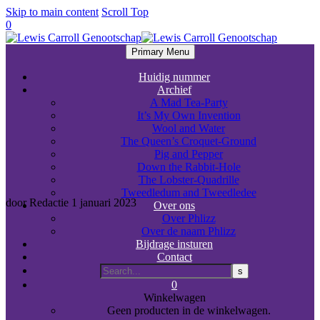
Skip to main content
Scroll Top
0
Primary Menu
Huidig nummer
Archief
A Mad Tea-Party
It’s My Own Invention
Wool and Water
The Queen’s Croquet-Ground
Pig and Pepper
Down the Rabbit-Hole
The Lobster-Quadrille
Tweedledum and Tweedledee
door Redactie
1 januari 2023
Over ons
Over Phlizz
Over de naam Phlizz
Bijdrage insturen
Contact
0
Winkelwagen
Geen producten in de winkelwagen.